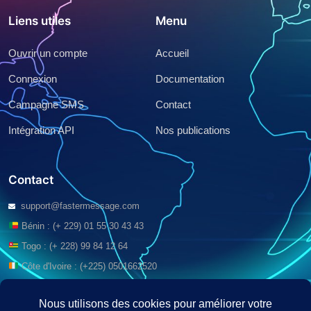
Liens utiles
Menu
Ouvrir un compte
Accueil
Connexion
Documentation
Campagne SMS
Contact
Intégration API
Nos publications
Contact
support@fastermessage.com
Bénin : (+ 229) 01 55 30 43 43
Togo : (+ 228) 99 84 12 64
Côte d'Ivoire : (+225) 0501662520
Gabon : (+241) 062 39 53 43
Congo (Brazzaville): (+242) 05 745 1710