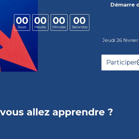
Démarre 
00
00
00
00
Jours
Heures
Minutes
Secondzs
Jeudi 26 février
Participer
vous allez apprendre ?