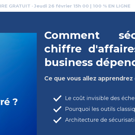
E GRATUIT · Jeudi 26 février 15h 00 | 100 % EN LIGNE
Comment séc
chiffre d'affai
business dépen
Ce que vous allez apprendrez
Le coût invisible des éch
Pourquoi les outils class
Architecture de sécurisat