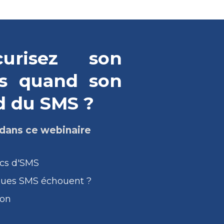
urisez son
res quand son
d du SMS ?
 dans ce webinaire
ecs d'SMS
iques SMS échouent ?
ion