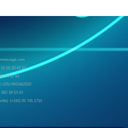
ermessage.com
 01 55 30 43 43
 99 84 12 64
: (+225) 0501662520
 062 39 53 43
ille): (+242) 05 745 1710